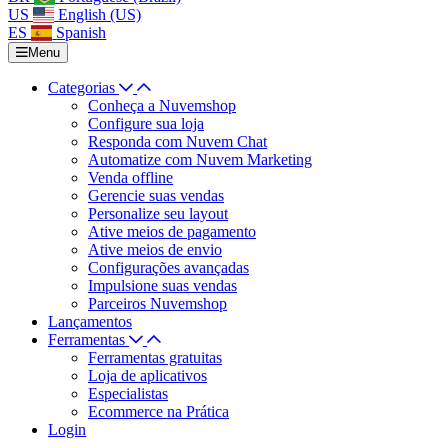
US
English (US)
ES
Spanish
Menu
Categorias
Conheça a Nuvemshop
Configure sua loja
Responda com Nuvem Chat
Automatize com Nuvem Marketing
Venda offline
Gerencie suas vendas
Personalize seu layout
Ative meios de pagamento
Ative meios de envio
Configurações avançadas
Impulsione suas vendas
Parceiros Nuvemshop
Lançamentos
Ferramentas
Ferramentas gratuitas
Loja de aplicativos
Especialistas
Ecommerce na Prática
Login