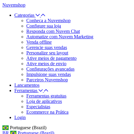
Nuvemshop
Categorias
Conheça a Nuvemshop
Configure sua loja
Responda com Nuvem Chat
Automatize com Nuvem Marketing
Venda offline
Gerencie suas vendas
Personalize seu layout
Ative meios de pagamento
Ative meios de envio
Configurações avançadas
Impulsione suas vendas
Parceiros Nuvemshop
Lançamentos
Ferramentas
Ferramentas gratuitas
Loja de aplicativos
Especialistas
Ecommerce na Prática
Login
Portuguese (Brazil)
BR
Portuguese (Brazil)