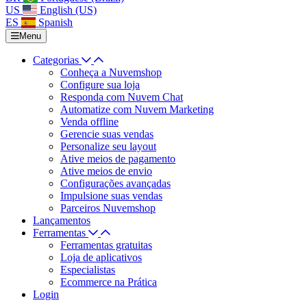
US
English (US)
ES
Spanish
Menu
Categorias
Conheça a Nuvemshop
Configure sua loja
Responda com Nuvem Chat
Automatize com Nuvem Marketing
Venda offline
Gerencie suas vendas
Personalize seu layout
Ative meios de pagamento
Ative meios de envio
Configurações avançadas
Impulsione suas vendas
Parceiros Nuvemshop
Lançamentos
Ferramentas
Ferramentas gratuitas
Loja de aplicativos
Especialistas
Ecommerce na Prática
Login