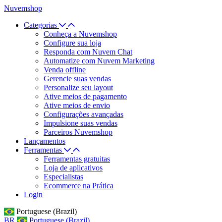
Nuvemshop
Categorias
Conheça a Nuvemshop
Configure sua loja
Responda com Nuvem Chat
Automatize com Nuvem Marketing
Venda offline
Gerencie suas vendas
Personalize seu layout
Ative meios de pagamento
Ative meios de envio
Configurações avançadas
Impulsione suas vendas
Parceiros Nuvemshop
Lançamentos
Ferramentas
Ferramentas gratuitas
Loja de aplicativos
Especialistas
Ecommerce na Prática
Login
Portuguese (Brazil)
BR
Portuguese (Brazil)