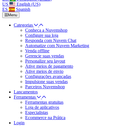
US
English (US)
ES
Spanish
Menu
Categorias
Conheça a Nuvemshop
Configure sua loja
Responda com Nuvem Chat
Automatize com Nuvem Marketing
Venda offline
Gerencie suas vendas
Personalize seu layout
Ative meios de pagamento
Ative meios de envio
Configurações avançadas
Impulsione suas vendas
Parceiros Nuvemshop
Lançamentos
Ferramentas
Ferramentas gratuitas
Loja de aplicativos
Especialistas
Ecommerce na Prática
Login