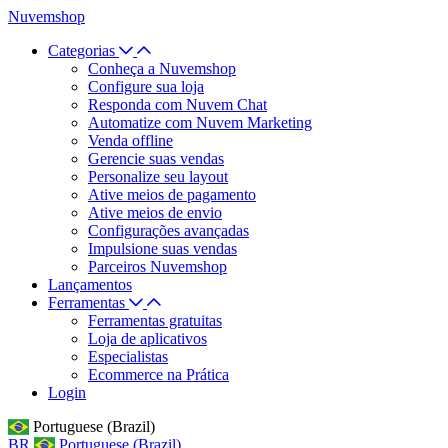
Nuvemshop
Categorias
Conheça a Nuvemshop
Configure sua loja
Responda com Nuvem Chat
Automatize com Nuvem Marketing
Venda offline
Gerencie suas vendas
Personalize seu layout
Ative meios de pagamento
Ative meios de envio
Configurações avançadas
Impulsione suas vendas
Parceiros Nuvemshop
Lançamentos
Ferramentas
Ferramentas gratuitas
Loja de aplicativos
Especialistas
Ecommerce na Prática
Login
Portuguese (Brazil)
BR
Portuguese (Brazil)