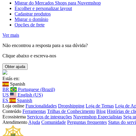
Migrar do Mercados Shops para Nuvemshop
Escolher e personalizar layout
Cadastrar produtos
Migrar o domínio
Opções de frete
Ver mais
Não encontrou a resposta para a sua dúvida?
Clique abaixo e escreva-nos
Estás en:
Spanish
BR
Portuguese (Brazil)
US
English (US)
ES
Spanish
Loja online
Funcionalidades
Dropshipping
Loja de Temas
Loja de Ap
Conteúdo
Ferramentas
Trilhas de Conhecimento
Blog
Histórias de cli
Ecossistema
Serviços de integrações
Nuvemshop Especialistas
Seja u
Atendimento
Ajuda
Comunidade
Perguntas frequentes
Status do serv