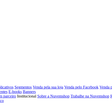
licativos
Segmentos
Venda pela sua loja
Venda pelo Facebook
Venda p
entes
E-books
Banners
m parceiro
Institucional
Sobre a Nuvemshop
Trabalhe na Nuvemshop
R
iço