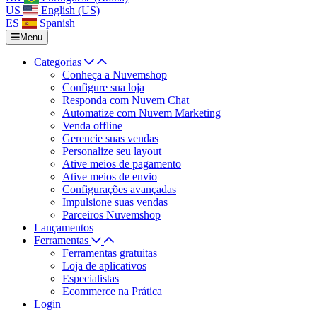
US
English (US)
ES
Spanish
Menu
Categorias
Conheça a Nuvemshop
Configure sua loja
Responda com Nuvem Chat
Automatize com Nuvem Marketing
Venda offline
Gerencie suas vendas
Personalize seu layout
Ative meios de pagamento
Ative meios de envio
Configurações avançadas
Impulsione suas vendas
Parceiros Nuvemshop
Lançamentos
Ferramentas
Ferramentas gratuitas
Loja de aplicativos
Especialistas
Ecommerce na Prática
Login