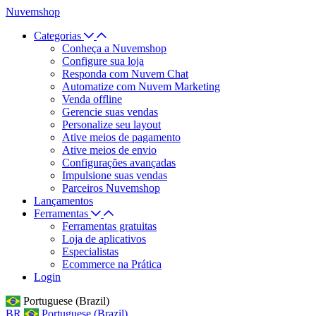
Nuvemshop
Categorias
Conheça a Nuvemshop
Configure sua loja
Responda com Nuvem Chat
Automatize com Nuvem Marketing
Venda offline
Gerencie suas vendas
Personalize seu layout
Ative meios de pagamento
Ative meios de envio
Configurações avançadas
Impulsione suas vendas
Parceiros Nuvemshop
Lançamentos
Ferramentas
Ferramentas gratuitas
Loja de aplicativos
Especialistas
Ecommerce na Prática
Login
Portuguese (Brazil)
BR
Portuguese (Brazil)