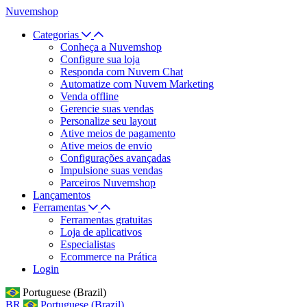
Nuvemshop
Categorias
Conheça a Nuvemshop
Configure sua loja
Responda com Nuvem Chat
Automatize com Nuvem Marketing
Venda offline
Gerencie suas vendas
Personalize seu layout
Ative meios de pagamento
Ative meios de envio
Configurações avançadas
Impulsione suas vendas
Parceiros Nuvemshop
Lançamentos
Ferramentas
Ferramentas gratuitas
Loja de aplicativos
Especialistas
Ecommerce na Prática
Login
Portuguese (Brazil)
BR
Portuguese (Brazil)