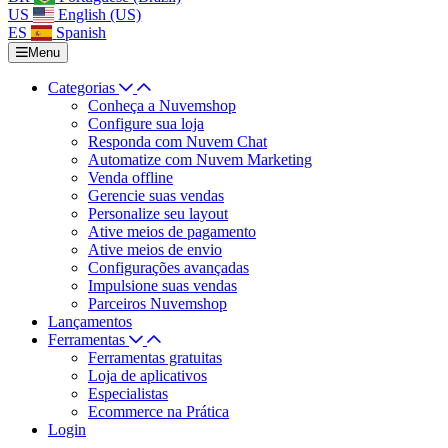
US
English (US)
ES
Spanish
Menu
Categorias
Conheça a Nuvemshop
Configure sua loja
Responda com Nuvem Chat
Automatize com Nuvem Marketing
Venda offline
Gerencie suas vendas
Personalize seu layout
Ative meios de pagamento
Ative meios de envio
Configurações avançadas
Impulsione suas vendas
Parceiros Nuvemshop
Lançamentos
Ferramentas
Ferramentas gratuitas
Loja de aplicativos
Especialistas
Ecommerce na Prática
Login