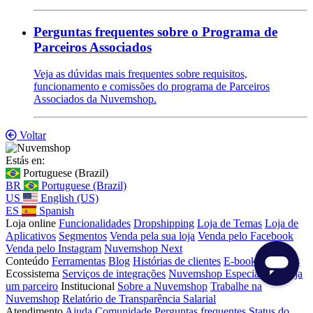
Perguntas frequentes sobre o Programa de
Parceiros Associados
Veja as dúvidas mais frequentes sobre requisitos,
funcionamento e comissões do programa de Parceiros
Associados da Nuvemshop.
Voltar
Estás en:
Portuguese (Brazil)
BR
Portuguese (Brazil)
US
English (US)
ES
Spanish
Loja online
Funcionalidades
Dropshipping
Loja de Temas
Loja de
Aplicativos
Segmentos
Venda pela sua loja
Venda pelo Facebook
Venda pelo Instagram
Nuvemshop Next
Conteúdo
Ferramentas
Blog
Histórias de clientes
E-books
Banners
Ecossistema
Serviços de integrações
Nuvemshop Especialistas
Seja
um parceiro
Institucional
Sobre a Nuvemshop
Trabalhe na
Nuvemshop
Relatório de Transparência Salarial
Atendimento
Ajuda
Comunidade
Perguntas frequentes
Status do