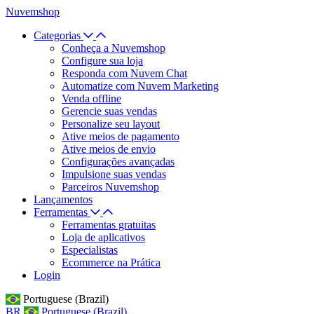
Nuvemshop
Categorias
Conheça a Nuvemshop
Configure sua loja
Responda com Nuvem Chat
Automatize com Nuvem Marketing
Venda offline
Gerencie suas vendas
Personalize seu layout
Ative meios de pagamento
Ative meios de envio
Configurações avançadas
Impulsione suas vendas
Parceiros Nuvemshop
Lançamentos
Ferramentas
Ferramentas gratuitas
Loja de aplicativos
Especialistas
Ecommerce na Prática
Login
Portuguese (Brazil)
BR
Portuguese (Brazil)