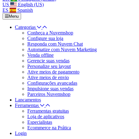
US
English (US)
ES
Spanish
Menu
Categorias
Conheça a Nuvemshop
Configure sua loja
Responda com Nuvem Chat
Automatize com Nuvem Marketing
Venda offline
Gerencie suas vendas
Personalize seu layout
Ative meios de pagamento
Ative meios de envio
Configurações avançadas
Impulsione suas vendas
Parceiros Nuvemshop
Lançamentos
Ferramentas
Ferramentas gratuitas
Loja de aplicativos
Especialistas
Ecommerce na Prática
Login