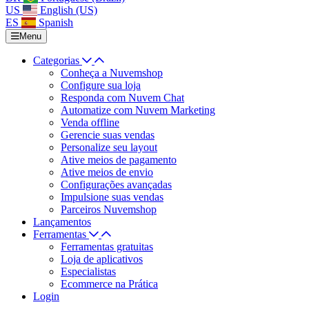
US
English (US)
ES
Spanish
Menu
Categorias
Conheça a Nuvemshop
Configure sua loja
Responda com Nuvem Chat
Automatize com Nuvem Marketing
Venda offline
Gerencie suas vendas
Personalize seu layout
Ative meios de pagamento
Ative meios de envio
Configurações avançadas
Impulsione suas vendas
Parceiros Nuvemshop
Lançamentos
Ferramentas
Ferramentas gratuitas
Loja de aplicativos
Especialistas
Ecommerce na Prática
Login