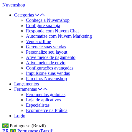
Nuvemshop
Categorias
Conheça a Nuvemshop
Configure sua loja
Responda com Nuvem Chat
Automatize com Nuvem Marketing
Venda offline
Gerencie suas vendas
Personalize seu layout
Ative meios de pagamento
Ative meios de envio
Configurações avançadas
Impulsione suas vendas
Parceiros Nuvemshop
Lançamentos
Ferramentas
Ferramentas gratuitas
Loja de aplicativos
Especialistas
Ecommerce na Prática
Login
Portuguese (Brazil)
BR
Portuguese (Brazil)