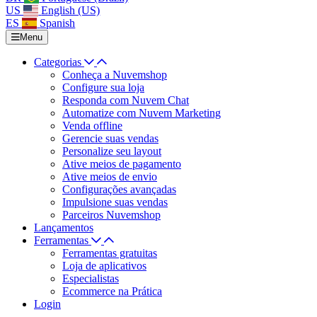
US
English (US)
ES
Spanish
Menu
Categorias
Conheça a Nuvemshop
Configure sua loja
Responda com Nuvem Chat
Automatize com Nuvem Marketing
Venda offline
Gerencie suas vendas
Personalize seu layout
Ative meios de pagamento
Ative meios de envio
Configurações avançadas
Impulsione suas vendas
Parceiros Nuvemshop
Lançamentos
Ferramentas
Ferramentas gratuitas
Loja de aplicativos
Especialistas
Ecommerce na Prática
Login