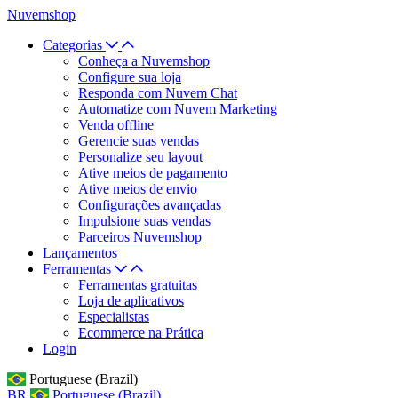
Nuvemshop
Categorias
Conheça a Nuvemshop
Configure sua loja
Responda com Nuvem Chat
Automatize com Nuvem Marketing
Venda offline
Gerencie suas vendas
Personalize seu layout
Ative meios de pagamento
Ative meios de envio
Configurações avançadas
Impulsione suas vendas
Parceiros Nuvemshop
Lançamentos
Ferramentas
Ferramentas gratuitas
Loja de aplicativos
Especialistas
Ecommerce na Prática
Login
Portuguese (Brazil)
BR
Portuguese (Brazil)