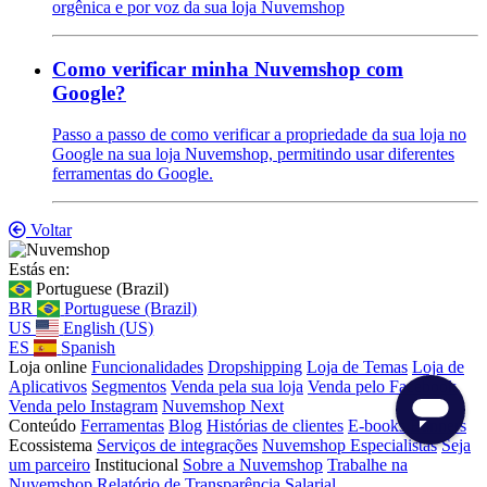
orgênica e por voz da sua loja Nuvemshop
Como verificar minha Nuvemshop com
Google?
Passo a passo de como verificar a propriedade da sua loja no
Google na sua loja Nuvemshop, permitindo usar diferentes
ferramentas do Google.
Voltar
Estás en:
Portuguese (Brazil)
BR
Portuguese (Brazil)
US
English (US)
ES
Spanish
Loja online
Funcionalidades
Dropshipping
Loja de Temas
Loja de
Aplicativos
Segmentos
Venda pela sua loja
Venda pelo Facebook
Venda pelo Instagram
Nuvemshop Next
Conteúdo
Ferramentas
Blog
Histórias de clientes
E-books
Banners
Ecossistema
Serviços de integrações
Nuvemshop Especialistas
Seja
um parceiro
Institucional
Sobre a Nuvemshop
Trabalhe na
Nuvemshop
Relatório de Transparência Salarial