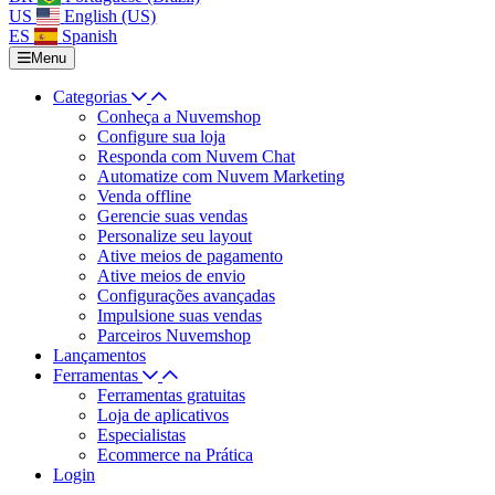
US
English (US)
ES
Spanish
Menu
Categorias
Conheça a Nuvemshop
Configure sua loja
Responda com Nuvem Chat
Automatize com Nuvem Marketing
Venda offline
Gerencie suas vendas
Personalize seu layout
Ative meios de pagamento
Ative meios de envio
Configurações avançadas
Impulsione suas vendas
Parceiros Nuvemshop
Lançamentos
Ferramentas
Ferramentas gratuitas
Loja de aplicativos
Especialistas
Ecommerce na Prática
Login