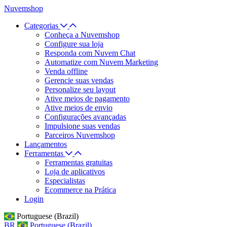
Nuvemshop
Categorias
Conheça a Nuvemshop
Configure sua loja
Responda com Nuvem Chat
Automatize com Nuvem Marketing
Venda offline
Gerencie suas vendas
Personalize seu layout
Ative meios de pagamento
Ative meios de envio
Configurações avançadas
Impulsione suas vendas
Parceiros Nuvemshop
Lançamentos
Ferramentas
Ferramentas gratuitas
Loja de aplicativos
Especialistas
Ecommerce na Prática
Login
Portuguese (Brazil)
BR
Portuguese (Brazil)