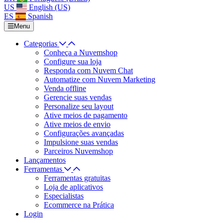
US
English (US)
ES
Spanish
Menu
Categorias
Conheça a Nuvemshop
Configure sua loja
Responda com Nuvem Chat
Automatize com Nuvem Marketing
Venda offline
Gerencie suas vendas
Personalize seu layout
Ative meios de pagamento
Ative meios de envio
Configurações avançadas
Impulsione suas vendas
Parceiros Nuvemshop
Lançamentos
Ferramentas
Ferramentas gratuitas
Loja de aplicativos
Especialistas
Ecommerce na Prática
Login