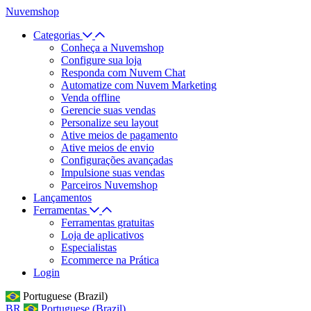
Nuvemshop
Categorias
Conheça a Nuvemshop
Configure sua loja
Responda com Nuvem Chat
Automatize com Nuvem Marketing
Venda offline
Gerencie suas vendas
Personalize seu layout
Ative meios de pagamento
Ative meios de envio
Configurações avançadas
Impulsione suas vendas
Parceiros Nuvemshop
Lançamentos
Ferramentas
Ferramentas gratuitas
Loja de aplicativos
Especialistas
Ecommerce na Prática
Login
Portuguese (Brazil)
BR
Portuguese (Brazil)