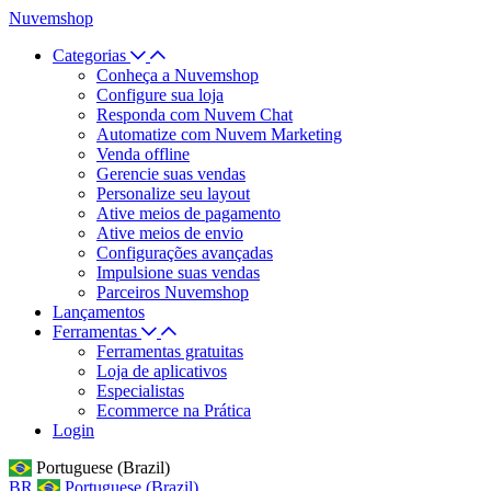
Nuvemshop
Categorias
Conheça a Nuvemshop
Configure sua loja
Responda com Nuvem Chat
Automatize com Nuvem Marketing
Venda offline
Gerencie suas vendas
Personalize seu layout
Ative meios de pagamento
Ative meios de envio
Configurações avançadas
Impulsione suas vendas
Parceiros Nuvemshop
Lançamentos
Ferramentas
Ferramentas gratuitas
Loja de aplicativos
Especialistas
Ecommerce na Prática
Login
Portuguese (Brazil)
BR
Portuguese (Brazil)