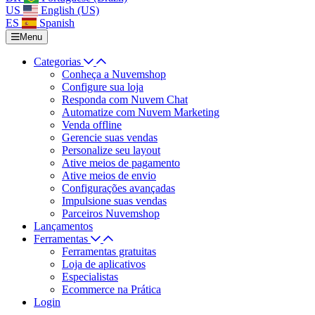
US
English (US)
ES
Spanish
Menu
Categorias
Conheça a Nuvemshop
Configure sua loja
Responda com Nuvem Chat
Automatize com Nuvem Marketing
Venda offline
Gerencie suas vendas
Personalize seu layout
Ative meios de pagamento
Ative meios de envio
Configurações avançadas
Impulsione suas vendas
Parceiros Nuvemshop
Lançamentos
Ferramentas
Ferramentas gratuitas
Loja de aplicativos
Especialistas
Ecommerce na Prática
Login