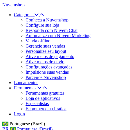
Nuvemshop
Categorias
Conheça a Nuvemshop
Configure sua loja
Responda com Nuvem Chat
Automatize com Nuvem Marketing
Venda offline
Gerencie suas vendas
Personalize seu layout
Ative meios de pagamento
Ative meios de envio
Configurações avançadas
Impulsione suas vendas
Parceiros Nuvemshop
Lançamentos
Ferramentas
Ferramentas gratuitas
Loja de aplicativos
Especialistas
Ecommerce na Prática
Login
Portuguese (Brazil)
BR
Portuguese (Brazil)