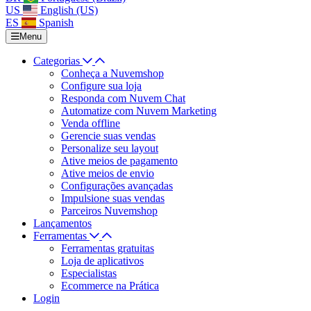
US
English (US)
ES
Spanish
Menu
Categorias
Conheça a Nuvemshop
Configure sua loja
Responda com Nuvem Chat
Automatize com Nuvem Marketing
Venda offline
Gerencie suas vendas
Personalize seu layout
Ative meios de pagamento
Ative meios de envio
Configurações avançadas
Impulsione suas vendas
Parceiros Nuvemshop
Lançamentos
Ferramentas
Ferramentas gratuitas
Loja de aplicativos
Especialistas
Ecommerce na Prática
Login