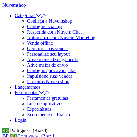
Nuvemshop
Categorias
Conheça a Nuvemshop
Configure sua loja
Responda com Nuvem Chat
Automatize com Nuvem Marketing
Venda offline
Gerencie suas vendas
Personalize seu layout
Ative meios de pagamento
Ative meios de envio
Configurações avançadas
Impulsione suas vendas
Parceiros Nuvemshop
Lançamentos
Ferramentas
Ferramentas gratuitas
Loja de aplicativos
Especialistas
Ecommerce na Prática
Login
Portuguese (Brazil)
BR
Portuguese (Brazil)