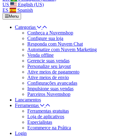
US
English (US)
ES
Spanish
Menu
Categorias
Conheça a Nuvemshop
Configure sua loja
Responda com Nuvem Chat
Automatize com Nuvem Marketing
Venda offline
Gerencie suas vendas
Personalize seu layout
Ative meios de pagamento
Ative meios de envio
Configurações avançadas
Impulsione suas vendas
Parceiros Nuvemshop
Lançamentos
Ferramentas
Ferramentas gratuitas
Loja de aplicativos
Especialistas
Ecommerce na Prática
Login