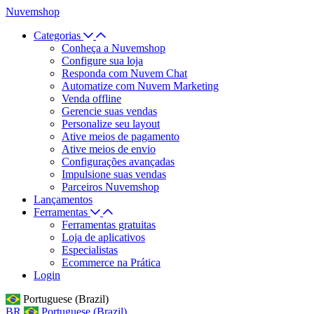
Nuvemshop
Categorias
Conheça a Nuvemshop
Configure sua loja
Responda com Nuvem Chat
Automatize com Nuvem Marketing
Venda offline
Gerencie suas vendas
Personalize seu layout
Ative meios de pagamento
Ative meios de envio
Configurações avançadas
Impulsione suas vendas
Parceiros Nuvemshop
Lançamentos
Ferramentas
Ferramentas gratuitas
Loja de aplicativos
Especialistas
Ecommerce na Prática
Login
Portuguese (Brazil)
BR
Portuguese (Brazil)