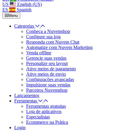
US
English (US)
ES
Spanish
Menu
Categorias
Conheça a Nuvemshop
Configure sua loja
Responda com Nuvem Chat
Automatize com Nuvem Marketing
Venda offline
Gerencie suas vendas
Personalize seu layout
Ative meios de pagamento
Ative meios de envio
Configurações avançadas
Impulsione suas vendas
Parceiros Nuvemshop
Lançamentos
Ferramentas
Ferramentas gratuitas
Loja de aplicativos
Especialistas
Ecommerce na Prática
Login