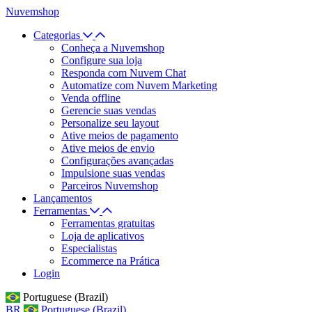
Nuvemshop
Categorias
Conheça a Nuvemshop
Configure sua loja
Responda com Nuvem Chat
Automatize com Nuvem Marketing
Venda offline
Gerencie suas vendas
Personalize seu layout
Ative meios de pagamento
Ative meios de envio
Configurações avançadas
Impulsione suas vendas
Parceiros Nuvemshop
Lançamentos
Ferramentas
Ferramentas gratuitas
Loja de aplicativos
Especialistas
Ecommerce na Prática
Login
Portuguese (Brazil)
BR
Portuguese (Brazil)