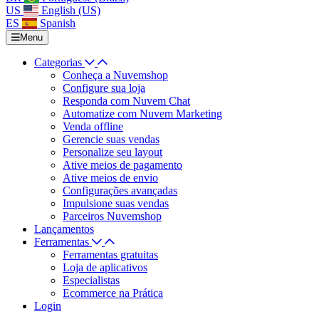
US
English (US)
ES
Spanish
Menu
Categorias
Conheça a Nuvemshop
Configure sua loja
Responda com Nuvem Chat
Automatize com Nuvem Marketing
Venda offline
Gerencie suas vendas
Personalize seu layout
Ative meios de pagamento
Ative meios de envio
Configurações avançadas
Impulsione suas vendas
Parceiros Nuvemshop
Lançamentos
Ferramentas
Ferramentas gratuitas
Loja de aplicativos
Especialistas
Ecommerce na Prática
Login