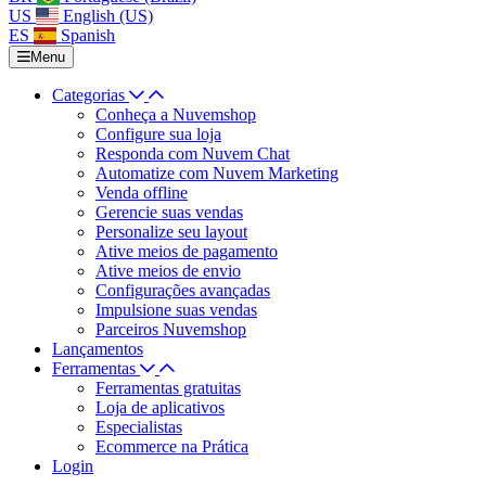
US
English (US)
ES
Spanish
Menu
Categorias
Conheça a Nuvemshop
Configure sua loja
Responda com Nuvem Chat
Automatize com Nuvem Marketing
Venda offline
Gerencie suas vendas
Personalize seu layout
Ative meios de pagamento
Ative meios de envio
Configurações avançadas
Impulsione suas vendas
Parceiros Nuvemshop
Lançamentos
Ferramentas
Ferramentas gratuitas
Loja de aplicativos
Especialistas
Ecommerce na Prática
Login