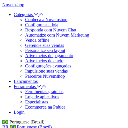
Nuvemshop
Categorias
Conheça a Nuvemshop
Configure sua loja
Responda com Nuvem Chat
Automatize com Nuvem Marketing
Venda offline
Gerencie suas vendas
Personalize seu layout
Ative meios de pagamento
Ative meios de envio
Configurações avançadas
Impulsione suas vendas
Parceiros Nuvemshop
Lançamentos
Ferramentas
Ferramentas gratuitas
Loja de aplicativos
Especialistas
Ecommerce na Prática
Login
Portuguese (Brazil)
BR
Portuguese (Brazil)