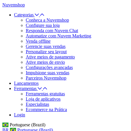
Nuvemshop
Categorias
Conheça a Nuvemshop
Configure sua loja
Responda com Nuvem Chat
Automatize com Nuvem Marketing
Venda offline
Gerencie suas vendas
Personalize seu layout
Ative meios de pagamento
Ative meios de envio
Configurações avançadas
Impulsione suas vendas
Parceiros Nuvemshop
Lançamentos
Ferramentas
Ferramentas gratuitas
Loja de aplicativos
Especialistas
Ecommerce na Prática
Login
Portuguese (Brazil)
BR
Portuguese (Brazil)