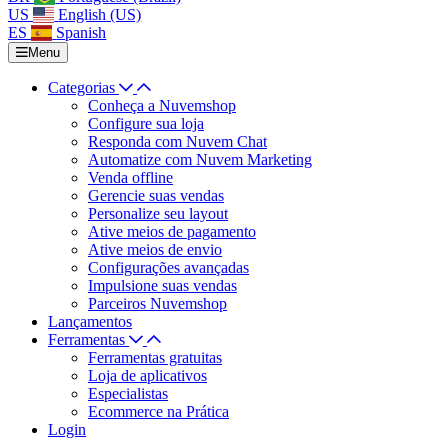
US
English (US)
ES
Spanish
Menu
Categorias
Conheça a Nuvemshop
Configure sua loja
Responda com Nuvem Chat
Automatize com Nuvem Marketing
Venda offline
Gerencie suas vendas
Personalize seu layout
Ative meios de pagamento
Ative meios de envio
Configurações avançadas
Impulsione suas vendas
Parceiros Nuvemshop
Lançamentos
Ferramentas
Ferramentas gratuitas
Loja de aplicativos
Especialistas
Ecommerce na Prática
Login