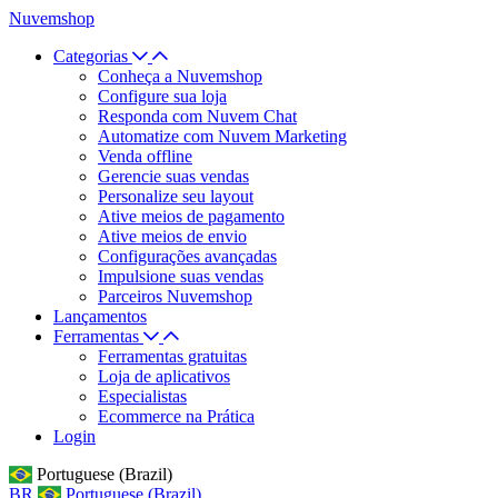
Nuvemshop
Categorias
Conheça a Nuvemshop
Configure sua loja
Responda com Nuvem Chat
Automatize com Nuvem Marketing
Venda offline
Gerencie suas vendas
Personalize seu layout
Ative meios de pagamento
Ative meios de envio
Configurações avançadas
Impulsione suas vendas
Parceiros Nuvemshop
Lançamentos
Ferramentas
Ferramentas gratuitas
Loja de aplicativos
Especialistas
Ecommerce na Prática
Login
Portuguese (Brazil)
BR
Portuguese (Brazil)