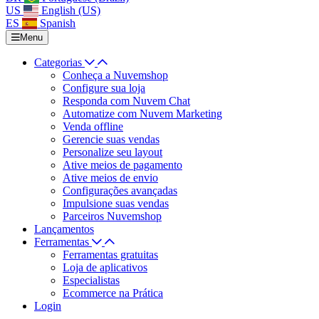
US
English (US)
ES
Spanish
Menu
Categorias
Conheça a Nuvemshop
Configure sua loja
Responda com Nuvem Chat
Automatize com Nuvem Marketing
Venda offline
Gerencie suas vendas
Personalize seu layout
Ative meios de pagamento
Ative meios de envio
Configurações avançadas
Impulsione suas vendas
Parceiros Nuvemshop
Lançamentos
Ferramentas
Ferramentas gratuitas
Loja de aplicativos
Especialistas
Ecommerce na Prática
Login