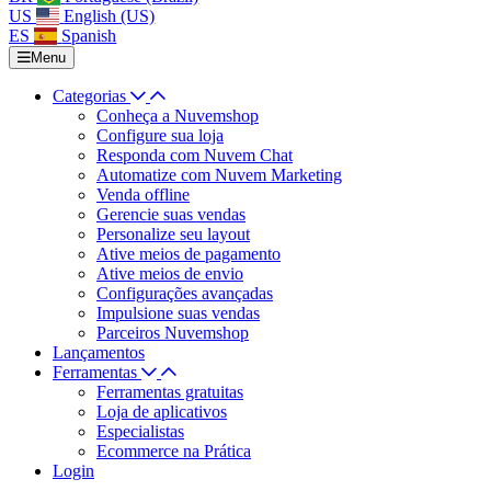
US
English (US)
ES
Spanish
Menu
Categorias
Conheça a Nuvemshop
Configure sua loja
Responda com Nuvem Chat
Automatize com Nuvem Marketing
Venda offline
Gerencie suas vendas
Personalize seu layout
Ative meios de pagamento
Ative meios de envio
Configurações avançadas
Impulsione suas vendas
Parceiros Nuvemshop
Lançamentos
Ferramentas
Ferramentas gratuitas
Loja de aplicativos
Especialistas
Ecommerce na Prática
Login