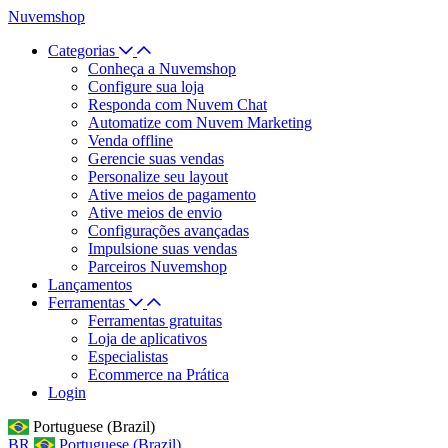
Nuvemshop
Categorias
Conheça a Nuvemshop
Configure sua loja
Responda com Nuvem Chat
Automatize com Nuvem Marketing
Venda offline
Gerencie suas vendas
Personalize seu layout
Ative meios de pagamento
Ative meios de envio
Configurações avançadas
Impulsione suas vendas
Parceiros Nuvemshop
Lançamentos
Ferramentas
Ferramentas gratuitas
Loja de aplicativos
Especialistas
Ecommerce na Prática
Login
Portuguese (Brazil)
BR
Portuguese (Brazil)