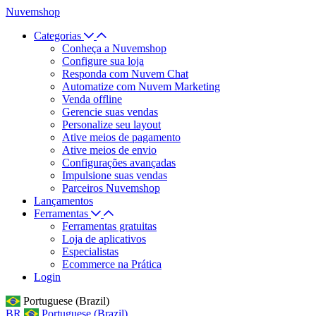
Nuvemshop
Categorias
Conheça a Nuvemshop
Configure sua loja
Responda com Nuvem Chat
Automatize com Nuvem Marketing
Venda offline
Gerencie suas vendas
Personalize seu layout
Ative meios de pagamento
Ative meios de envio
Configurações avançadas
Impulsione suas vendas
Parceiros Nuvemshop
Lançamentos
Ferramentas
Ferramentas gratuitas
Loja de aplicativos
Especialistas
Ecommerce na Prática
Login
Portuguese (Brazil)
BR
Portuguese (Brazil)