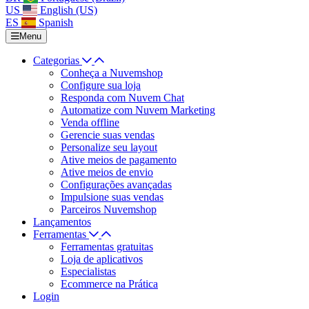
US
English (US)
ES
Spanish
Menu
Categorias
Conheça a Nuvemshop
Configure sua loja
Responda com Nuvem Chat
Automatize com Nuvem Marketing
Venda offline
Gerencie suas vendas
Personalize seu layout
Ative meios de pagamento
Ative meios de envio
Configurações avançadas
Impulsione suas vendas
Parceiros Nuvemshop
Lançamentos
Ferramentas
Ferramentas gratuitas
Loja de aplicativos
Especialistas
Ecommerce na Prática
Login