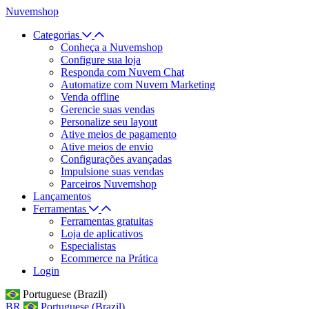
Nuvemshop
Categorias
Conheça a Nuvemshop
Configure sua loja
Responda com Nuvem Chat
Automatize com Nuvem Marketing
Venda offline
Gerencie suas vendas
Personalize seu layout
Ative meios de pagamento
Ative meios de envio
Configurações avançadas
Impulsione suas vendas
Parceiros Nuvemshop
Lançamentos
Ferramentas
Ferramentas gratuitas
Loja de aplicativos
Especialistas
Ecommerce na Prática
Login
Portuguese (Brazil)
BR
Portuguese (Brazil)