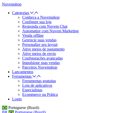
Nuvemshop
Categorias
Conheça a Nuvemshop
Configure sua loja
Responda com Nuvem Chat
Automatize com Nuvem Marketing
Venda offline
Gerencie suas vendas
Personalize seu layout
Ative meios de pagamento
Ative meios de envio
Configurações avançadas
Impulsione suas vendas
Parceiros Nuvemshop
Lançamentos
Ferramentas
Ferramentas gratuitas
Loja de aplicativos
Especialistas
Ecommerce na Prática
Login
Portuguese (Brazil)
BR
Portuguese (Brazil)