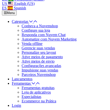
US
English (US)
ES
Spanish
Menu
Categorias
Conheça a Nuvemshop
Configure sua loja
Responda com Nuvem Chat
Automatize com Nuvem Marketing
Venda offline
Gerencie suas vendas
Personalize seu layout
Ative meios de pagamento
Ative meios de envio
Configurações avançadas
Impulsione suas vendas
Parceiros Nuvemshop
Lançamentos
Ferramentas
Ferramentas gratuitas
Loja de aplicativos
Especialistas
Ecommerce na Prática
Login