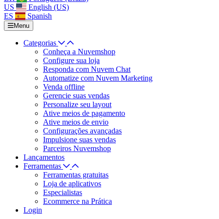
US
English (US)
ES
Spanish
Menu
Categorias
Conheça a Nuvemshop
Configure sua loja
Responda com Nuvem Chat
Automatize com Nuvem Marketing
Venda offline
Gerencie suas vendas
Personalize seu layout
Ative meios de pagamento
Ative meios de envio
Configurações avançadas
Impulsione suas vendas
Parceiros Nuvemshop
Lançamentos
Ferramentas
Ferramentas gratuitas
Loja de aplicativos
Especialistas
Ecommerce na Prática
Login