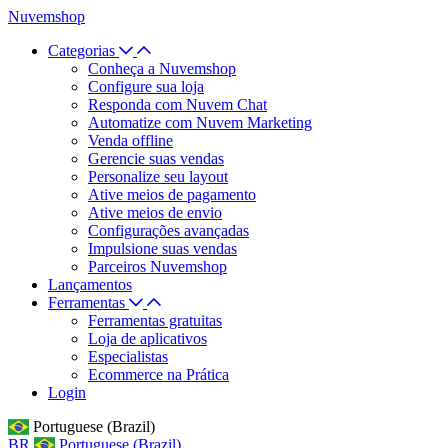
Nuvemshop
Categorias
Conheça a Nuvemshop
Configure sua loja
Responda com Nuvem Chat
Automatize com Nuvem Marketing
Venda offline
Gerencie suas vendas
Personalize seu layout
Ative meios de pagamento
Ative meios de envio
Configurações avançadas
Impulsione suas vendas
Parceiros Nuvemshop
Lançamentos
Ferramentas
Ferramentas gratuitas
Loja de aplicativos
Especialistas
Ecommerce na Prática
Login
Portuguese (Brazil)
BR
Portuguese (Brazil)