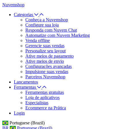
Nuvemshop
Categorias
Conheça a Nuvemshop
Configure sua loja
Responda com Nuvem Chat
Automatize com Nuvem Marketing
Venda offline
Gerencie suas vendas
Personalize seu layout
Ative meios de pagamento
Ative meios de envio
Configurações avançadas
Impulsione suas vendas
Parceiros Nuvemshop
Lançamentos
Ferramentas
Ferramentas gratuitas
Loja de aplicativos
Especialistas
Ecommerce na Prática
Login
Portuguese (Brazil)
BR
Portuguese (Brazil)