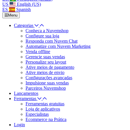
US
English (US)
ES
Spanish
Menu
Categorias
Conheça a Nuvemshop
Configure sua loja
Responda com Nuvem Chat
Automatize com Nuvem Marketing
Venda offline
Gerencie suas vendas
Personalize seu layout
Ative meios de pagamento
Ative meios de envio
Configurações avançadas
Impulsione suas vendas
Parceiros Nuvemshop
Lançamentos
Ferramentas
Ferramentas gratuitas
Loja de aplicativos
Especialistas
Ecommerce na Prática
Login