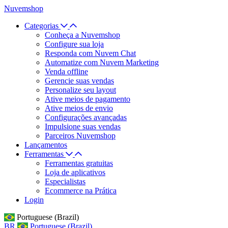
Nuvemshop
Categorias
Conheça a Nuvemshop
Configure sua loja
Responda com Nuvem Chat
Automatize com Nuvem Marketing
Venda offline
Gerencie suas vendas
Personalize seu layout
Ative meios de pagamento
Ative meios de envio
Configurações avançadas
Impulsione suas vendas
Parceiros Nuvemshop
Lançamentos
Ferramentas
Ferramentas gratuitas
Loja de aplicativos
Especialistas
Ecommerce na Prática
Login
Portuguese (Brazil)
BR
Portuguese (Brazil)