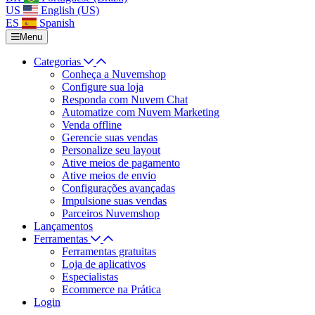
US
English (US)
ES
Spanish
Menu
Categorias
Conheça a Nuvemshop
Configure sua loja
Responda com Nuvem Chat
Automatize com Nuvem Marketing
Venda offline
Gerencie suas vendas
Personalize seu layout
Ative meios de pagamento
Ative meios de envio
Configurações avançadas
Impulsione suas vendas
Parceiros Nuvemshop
Lançamentos
Ferramentas
Ferramentas gratuitas
Loja de aplicativos
Especialistas
Ecommerce na Prática
Login