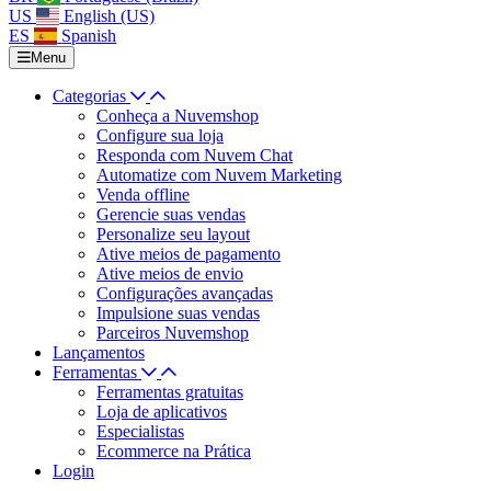
US
English (US)
ES
Spanish
Menu
Categorias
Conheça a Nuvemshop
Configure sua loja
Responda com Nuvem Chat
Automatize com Nuvem Marketing
Venda offline
Gerencie suas vendas
Personalize seu layout
Ative meios de pagamento
Ative meios de envio
Configurações avançadas
Impulsione suas vendas
Parceiros Nuvemshop
Lançamentos
Ferramentas
Ferramentas gratuitas
Loja de aplicativos
Especialistas
Ecommerce na Prática
Login