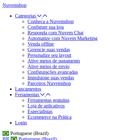
Nuvemshop
Categorias
Conheça a Nuvemshop
Configure sua loja
Responda com Nuvem Chat
Automatize com Nuvem Marketing
Venda offline
Gerencie suas vendas
Personalize seu layout
Ative meios de pagamento
Ative meios de envio
Configurações avançadas
Impulsione suas vendas
Parceiros Nuvemshop
Lançamentos
Ferramentas
Ferramentas gratuitas
Loja de aplicativos
Especialistas
Ecommerce na Prática
Login
Portuguese (Brazil)
BR
Portuguese (Brazil)