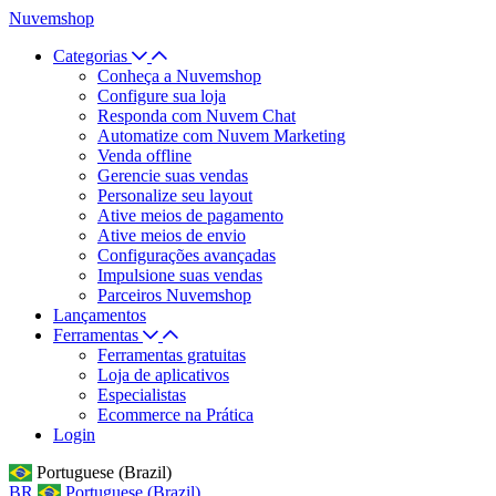
Nuvemshop
Categorias
Conheça a Nuvemshop
Configure sua loja
Responda com Nuvem Chat
Automatize com Nuvem Marketing
Venda offline
Gerencie suas vendas
Personalize seu layout
Ative meios de pagamento
Ative meios de envio
Configurações avançadas
Impulsione suas vendas
Parceiros Nuvemshop
Lançamentos
Ferramentas
Ferramentas gratuitas
Loja de aplicativos
Especialistas
Ecommerce na Prática
Login
Portuguese (Brazil)
BR
Portuguese (Brazil)