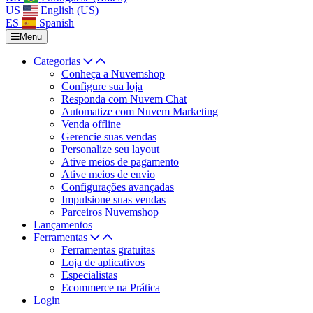
US
English (US)
ES
Spanish
Menu
Categorias
Conheça a Nuvemshop
Configure sua loja
Responda com Nuvem Chat
Automatize com Nuvem Marketing
Venda offline
Gerencie suas vendas
Personalize seu layout
Ative meios de pagamento
Ative meios de envio
Configurações avançadas
Impulsione suas vendas
Parceiros Nuvemshop
Lançamentos
Ferramentas
Ferramentas gratuitas
Loja de aplicativos
Especialistas
Ecommerce na Prática
Login