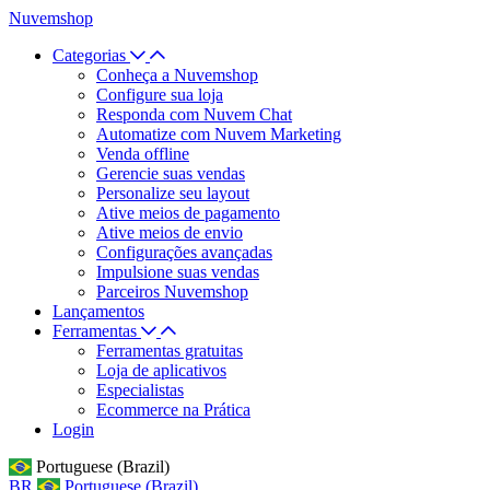
Nuvemshop
Categorias
Conheça a Nuvemshop
Configure sua loja
Responda com Nuvem Chat
Automatize com Nuvem Marketing
Venda offline
Gerencie suas vendas
Personalize seu layout
Ative meios de pagamento
Ative meios de envio
Configurações avançadas
Impulsione suas vendas
Parceiros Nuvemshop
Lançamentos
Ferramentas
Ferramentas gratuitas
Loja de aplicativos
Especialistas
Ecommerce na Prática
Login
Portuguese (Brazil)
BR
Portuguese (Brazil)