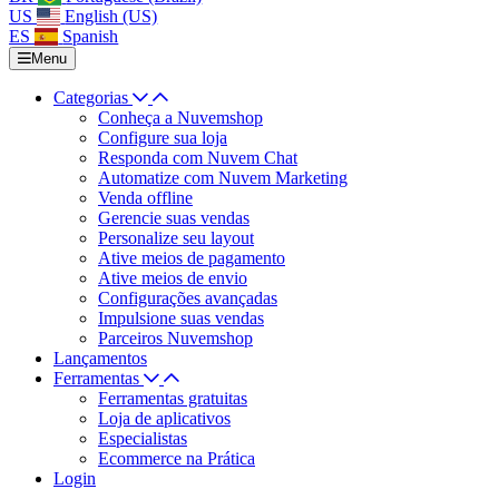
US
English (US)
ES
Spanish
Menu
Categorias
Conheça a Nuvemshop
Configure sua loja
Responda com Nuvem Chat
Automatize com Nuvem Marketing
Venda offline
Gerencie suas vendas
Personalize seu layout
Ative meios de pagamento
Ative meios de envio
Configurações avançadas
Impulsione suas vendas
Parceiros Nuvemshop
Lançamentos
Ferramentas
Ferramentas gratuitas
Loja de aplicativos
Especialistas
Ecommerce na Prática
Login