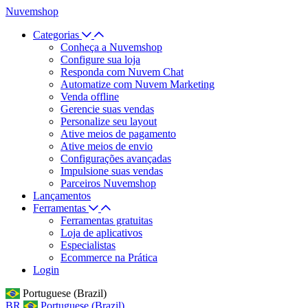
Nuvemshop
Categorias
Conheça a Nuvemshop
Configure sua loja
Responda com Nuvem Chat
Automatize com Nuvem Marketing
Venda offline
Gerencie suas vendas
Personalize seu layout
Ative meios de pagamento
Ative meios de envio
Configurações avançadas
Impulsione suas vendas
Parceiros Nuvemshop
Lançamentos
Ferramentas
Ferramentas gratuitas
Loja de aplicativos
Especialistas
Ecommerce na Prática
Login
Portuguese (Brazil)
BR
Portuguese (Brazil)