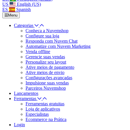
US
English (US)
ES
Spanish
Menu
Categorias
Conheça a Nuvemshop
Configure sua loja
Responda com Nuvem Chat
Automatize com Nuvem Marketing
Venda offline
Gerencie suas vendas
Personalize seu layout
Ative meios de pagamento
Ative meios de envio
Configurações avançadas
Impulsione suas vendas
Parceiros Nuvemshop
Lançamentos
Ferramentas
Ferramentas gratuitas
Loja de aplicativos
Especialistas
Ecommerce na Prática
Login