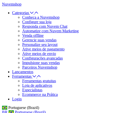
Nuvemshop
Categorias
Conheça a Nuvemshop
Configure sua loja
Responda com Nuvem Chat
Automatize com Nuvem Marketing
Venda offline
Gerencie suas vendas
Personalize seu layout
Ative meios de pagamento
Ative meios de envio
Configurações avançadas
Impulsione suas vendas
Parceiros Nuvemshop
Lançamentos
Ferramentas
Ferramentas gratuitas
Loja de aplicativos
Especialistas
Ecommerce na Prática
Login
Portuguese (Brazil)
BR
Portuguese (Brazil)