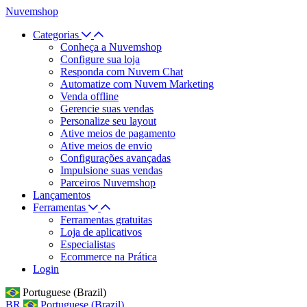
Nuvemshop
Categorias
Conheça a Nuvemshop
Configure sua loja
Responda com Nuvem Chat
Automatize com Nuvem Marketing
Venda offline
Gerencie suas vendas
Personalize seu layout
Ative meios de pagamento
Ative meios de envio
Configurações avançadas
Impulsione suas vendas
Parceiros Nuvemshop
Lançamentos
Ferramentas
Ferramentas gratuitas
Loja de aplicativos
Especialistas
Ecommerce na Prática
Login
Portuguese (Brazil)
BR
Portuguese (Brazil)