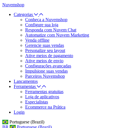
Nuvemshop
Categorias
Conheça a Nuvemshop
Configure sua loja
Responda com Nuvem Chat
Automatize com Nuvem Marketing
Venda offline
Gerencie suas vendas
Personalize seu layout
Ative meios de pagamento
Ative meios de envio
Configurações avançadas
Impulsione suas vendas
Parceiros Nuvemshop
Lançamentos
Ferramentas
Ferramentas gratuitas
Loja de aplicativos
Especialistas
Ecommerce na Prática
Login
Portuguese (Brazil)
BR
Portuguese (Brazil)