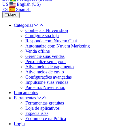
US
English (US)
ES
Spanish
Menu
Categorias
Conheça a Nuvemshop
Configure sua loja
Responda com Nuvem Chat
Automatize com Nuvem Marketing
Venda offline
Gerencie suas vendas
Personalize seu layout
Ative meios de pagamento
Ative meios de envio
Configurações avançadas
Impulsione suas vendas
Parceiros Nuvemshop
Lançamentos
Ferramentas
Ferramentas gratuitas
Loja de aplicativos
Especialistas
Ecommerce na Prática
Login