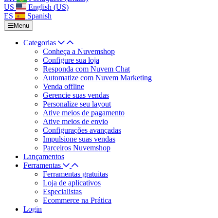
US
English (US)
ES
Spanish
Menu
Categorias
Conheça a Nuvemshop
Configure sua loja
Responda com Nuvem Chat
Automatize com Nuvem Marketing
Venda offline
Gerencie suas vendas
Personalize seu layout
Ative meios de pagamento
Ative meios de envio
Configurações avançadas
Impulsione suas vendas
Parceiros Nuvemshop
Lançamentos
Ferramentas
Ferramentas gratuitas
Loja de aplicativos
Especialistas
Ecommerce na Prática
Login