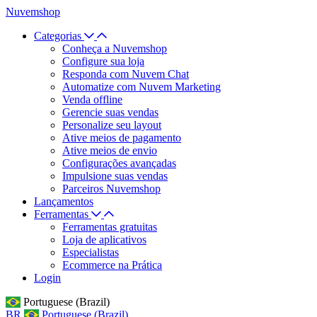
Nuvemshop
Categorias
Conheça a Nuvemshop
Configure sua loja
Responda com Nuvem Chat
Automatize com Nuvem Marketing
Venda offline
Gerencie suas vendas
Personalize seu layout
Ative meios de pagamento
Ative meios de envio
Configurações avançadas
Impulsione suas vendas
Parceiros Nuvemshop
Lançamentos
Ferramentas
Ferramentas gratuitas
Loja de aplicativos
Especialistas
Ecommerce na Prática
Login
Portuguese (Brazil)
BR
Portuguese (Brazil)