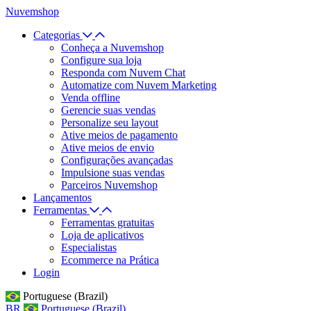
Nuvemshop
Categorias
Conheça a Nuvemshop
Configure sua loja
Responda com Nuvem Chat
Automatize com Nuvem Marketing
Venda offline
Gerencie suas vendas
Personalize seu layout
Ative meios de pagamento
Ative meios de envio
Configurações avançadas
Impulsione suas vendas
Parceiros Nuvemshop
Lançamentos
Ferramentas
Ferramentas gratuitas
Loja de aplicativos
Especialistas
Ecommerce na Prática
Login
Portuguese (Brazil)
BR
Portuguese (Brazil)