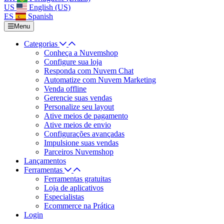
US
English (US)
ES
Spanish
Menu
Categorias
Conheça a Nuvemshop
Configure sua loja
Responda com Nuvem Chat
Automatize com Nuvem Marketing
Venda offline
Gerencie suas vendas
Personalize seu layout
Ative meios de pagamento
Ative meios de envio
Configurações avançadas
Impulsione suas vendas
Parceiros Nuvemshop
Lançamentos
Ferramentas
Ferramentas gratuitas
Loja de aplicativos
Especialistas
Ecommerce na Prática
Login