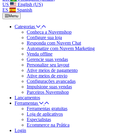
US
English (US)
ES
Spanish
Menu
Categorias
Conheça a Nuvemshop
Configure sua loja
Responda com Nuvem Chat
Automatize com Nuvem Marketing
Venda offline
Gerencie suas vendas
Personalize seu layout
Ative meios de pagamento
Ative meios de envio
Configurações avançadas
Impulsione suas vendas
Parceiros Nuvemshop
Lançamentos
Ferramentas
Ferramentas gratuitas
Loja de aplicativos
Especialistas
Ecommerce na Prática
Login