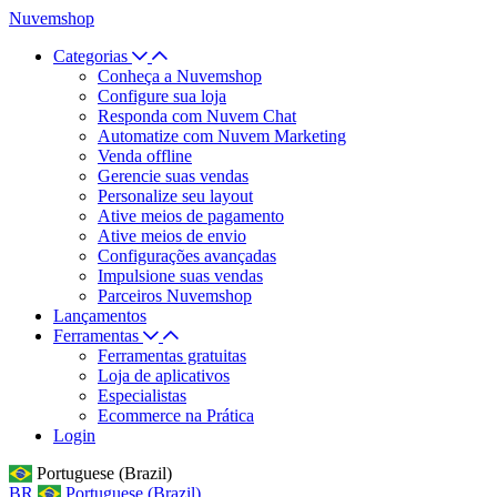
Nuvemshop
Categorias
Conheça a Nuvemshop
Configure sua loja
Responda com Nuvem Chat
Automatize com Nuvem Marketing
Venda offline
Gerencie suas vendas
Personalize seu layout
Ative meios de pagamento
Ative meios de envio
Configurações avançadas
Impulsione suas vendas
Parceiros Nuvemshop
Lançamentos
Ferramentas
Ferramentas gratuitas
Loja de aplicativos
Especialistas
Ecommerce na Prática
Login
Portuguese (Brazil)
BR
Portuguese (Brazil)