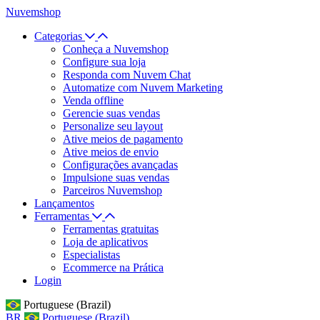
Nuvemshop
Categorias
Conheça a Nuvemshop
Configure sua loja
Responda com Nuvem Chat
Automatize com Nuvem Marketing
Venda offline
Gerencie suas vendas
Personalize seu layout
Ative meios de pagamento
Ative meios de envio
Configurações avançadas
Impulsione suas vendas
Parceiros Nuvemshop
Lançamentos
Ferramentas
Ferramentas gratuitas
Loja de aplicativos
Especialistas
Ecommerce na Prática
Login
Portuguese (Brazil)
BR
Portuguese (Brazil)