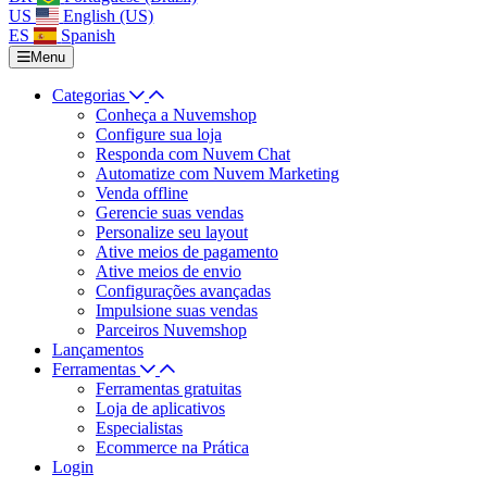
US
English (US)
ES
Spanish
Menu
Categorias
Conheça a Nuvemshop
Configure sua loja
Responda com Nuvem Chat
Automatize com Nuvem Marketing
Venda offline
Gerencie suas vendas
Personalize seu layout
Ative meios de pagamento
Ative meios de envio
Configurações avançadas
Impulsione suas vendas
Parceiros Nuvemshop
Lançamentos
Ferramentas
Ferramentas gratuitas
Loja de aplicativos
Especialistas
Ecommerce na Prática
Login