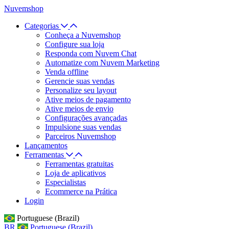
Nuvemshop
Categorias
Conheça a Nuvemshop
Configure sua loja
Responda com Nuvem Chat
Automatize com Nuvem Marketing
Venda offline
Gerencie suas vendas
Personalize seu layout
Ative meios de pagamento
Ative meios de envio
Configurações avançadas
Impulsione suas vendas
Parceiros Nuvemshop
Lançamentos
Ferramentas
Ferramentas gratuitas
Loja de aplicativos
Especialistas
Ecommerce na Prática
Login
Portuguese (Brazil)
BR
Portuguese (Brazil)