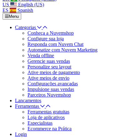
US
English (US)
ES
Spanish
Menu
Categorias
Conheça a Nuvemshop
Configure sua loja
Responda com Nuvem Chat
Automatize com Nuvem Marketing
Venda offline
Gerencie suas vendas
Personalize seu layout
Ative meios de pagamento
Ative meios de envio
Configurações avançadas
Impulsione suas vendas
Parceiros Nuvemshop
Lançamentos
Ferramentas
Ferramentas gratuitas
Loja de aplicativos
Especialistas
Ecommerce na Prática
Login