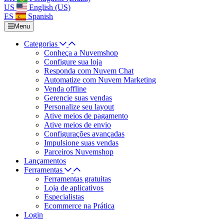
US
English (US)
ES
Spanish
Menu
Categorias
Conheça a Nuvemshop
Configure sua loja
Responda com Nuvem Chat
Automatize com Nuvem Marketing
Venda offline
Gerencie suas vendas
Personalize seu layout
Ative meios de pagamento
Ative meios de envio
Configurações avançadas
Impulsione suas vendas
Parceiros Nuvemshop
Lançamentos
Ferramentas
Ferramentas gratuitas
Loja de aplicativos
Especialistas
Ecommerce na Prática
Login