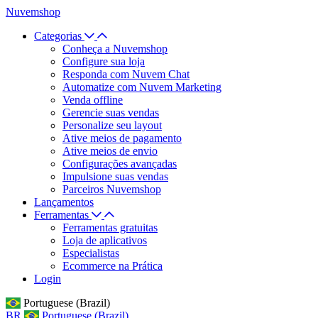
Nuvemshop
Categorias
Conheça a Nuvemshop
Configure sua loja
Responda com Nuvem Chat
Automatize com Nuvem Marketing
Venda offline
Gerencie suas vendas
Personalize seu layout
Ative meios de pagamento
Ative meios de envio
Configurações avançadas
Impulsione suas vendas
Parceiros Nuvemshop
Lançamentos
Ferramentas
Ferramentas gratuitas
Loja de aplicativos
Especialistas
Ecommerce na Prática
Login
Portuguese (Brazil)
BR
Portuguese (Brazil)