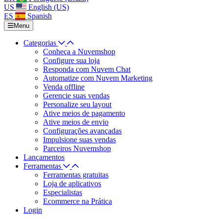
US
English (US)
ES
Spanish
Menu
Categorias
Conheça a Nuvemshop
Configure sua loja
Responda com Nuvem Chat
Automatize com Nuvem Marketing
Venda offline
Gerencie suas vendas
Personalize seu layout
Ative meios de pagamento
Ative meios de envio
Configurações avançadas
Impulsione suas vendas
Parceiros Nuvemshop
Lançamentos
Ferramentas
Ferramentas gratuitas
Loja de aplicativos
Especialistas
Ecommerce na Prática
Login