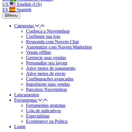
US
English (US)
ES
Spanish
Menu
Categorias
Conheça a Nuvemshop
Configure sua loja
Responda com Nuvem Chat
Automatize com Nuvem Marketing
Venda offline
Gerencie suas vendas
Personalize seu layout
Ative meios de pagamento
Ative meios de envio
Configurações avançadas
Impulsione suas vendas
Parceiros Nuvemshop
Lançamentos
Ferramentas
Ferramentas gratuitas
Loja de aplicativos
Especialistas
Ecommerce na Prática
Login