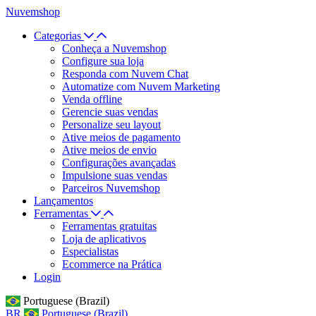
Nuvemshop
Categorias
Conheça a Nuvemshop
Configure sua loja
Responda com Nuvem Chat
Automatize com Nuvem Marketing
Venda offline
Gerencie suas vendas
Personalize seu layout
Ative meios de pagamento
Ative meios de envio
Configurações avançadas
Impulsione suas vendas
Parceiros Nuvemshop
Lançamentos
Ferramentas
Ferramentas gratuitas
Loja de aplicativos
Especialistas
Ecommerce na Prática
Login
Portuguese (Brazil)
BR
Portuguese (Brazil)