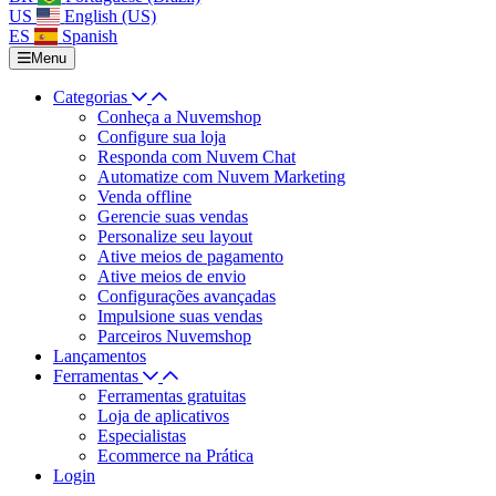
US
English (US)
ES
Spanish
Menu
Categorias
Conheça a Nuvemshop
Configure sua loja
Responda com Nuvem Chat
Automatize com Nuvem Marketing
Venda offline
Gerencie suas vendas
Personalize seu layout
Ative meios de pagamento
Ative meios de envio
Configurações avançadas
Impulsione suas vendas
Parceiros Nuvemshop
Lançamentos
Ferramentas
Ferramentas gratuitas
Loja de aplicativos
Especialistas
Ecommerce na Prática
Login