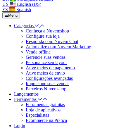
US
English (US)
ES
Spanish
Menu
Categorias
Conheça a Nuvemshop
Configure sua loja
Responda com Nuvem Chat
Automatize com Nuvem Marketing
Venda offline
Gerencie suas vendas
Personalize seu layout
Ative meios de pagamento
Ative meios de envio
Configurações avançadas
Impulsione suas vendas
Parceiros Nuvemshop
Lançamentos
Ferramentas
Ferramentas gratuitas
Loja de aplicativos
Especialistas
Ecommerce na Prática
Login