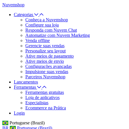
Nuvemshop
Categorias
Conheça a Nuvemshop
Configure sua loja
Responda com Nuvem Chat
Automatize com Nuvem Marketing
Venda offline
Gerencie suas vendas
Personalize seu layout
Ative meios de pagamento
Ative meios de envio
Configurações avançadas
Impulsione suas vendas
Parceiros Nuvemshop
Lançamentos
Ferramentas
Ferramentas gratuitas
Loja de aplicativos
Especialistas
Ecommerce na Prática
Login
Portuguese (Brazil)
BR
Portuguese (Brazil)