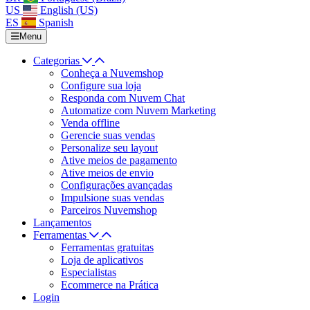
US
English (US)
ES
Spanish
Menu
Categorias
Conheça a Nuvemshop
Configure sua loja
Responda com Nuvem Chat
Automatize com Nuvem Marketing
Venda offline
Gerencie suas vendas
Personalize seu layout
Ative meios de pagamento
Ative meios de envio
Configurações avançadas
Impulsione suas vendas
Parceiros Nuvemshop
Lançamentos
Ferramentas
Ferramentas gratuitas
Loja de aplicativos
Especialistas
Ecommerce na Prática
Login