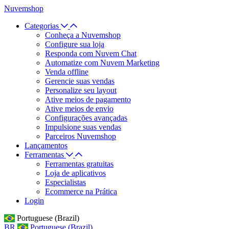
Nuvemshop
Categorias
Conheça a Nuvemshop
Configure sua loja
Responda com Nuvem Chat
Automatize com Nuvem Marketing
Venda offline
Gerencie suas vendas
Personalize seu layout
Ative meios de pagamento
Ative meios de envio
Configurações avançadas
Impulsione suas vendas
Parceiros Nuvemshop
Lançamentos
Ferramentas
Ferramentas gratuitas
Loja de aplicativos
Especialistas
Ecommerce na Prática
Login
Portuguese (Brazil)
BR
Portuguese (Brazil)