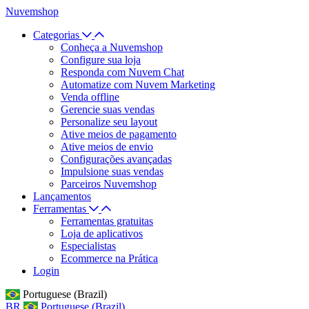
Nuvemshop
Categorias
Conheça a Nuvemshop
Configure sua loja
Responda com Nuvem Chat
Automatize com Nuvem Marketing
Venda offline
Gerencie suas vendas
Personalize seu layout
Ative meios de pagamento
Ative meios de envio
Configurações avançadas
Impulsione suas vendas
Parceiros Nuvemshop
Lançamentos
Ferramentas
Ferramentas gratuitas
Loja de aplicativos
Especialistas
Ecommerce na Prática
Login
Portuguese (Brazil)
BR
Portuguese (Brazil)