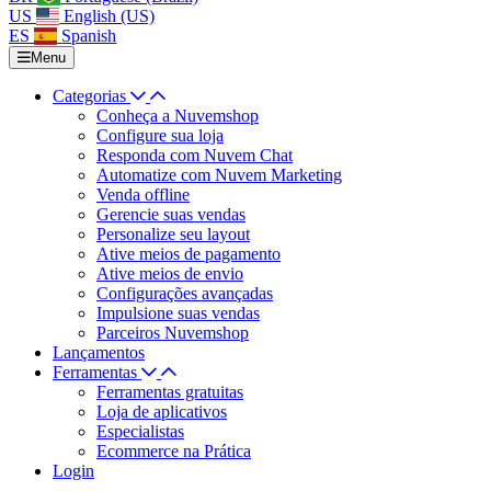
US
English (US)
ES
Spanish
Menu
Categorias
Conheça a Nuvemshop
Configure sua loja
Responda com Nuvem Chat
Automatize com Nuvem Marketing
Venda offline
Gerencie suas vendas
Personalize seu layout
Ative meios de pagamento
Ative meios de envio
Configurações avançadas
Impulsione suas vendas
Parceiros Nuvemshop
Lançamentos
Ferramentas
Ferramentas gratuitas
Loja de aplicativos
Especialistas
Ecommerce na Prática
Login