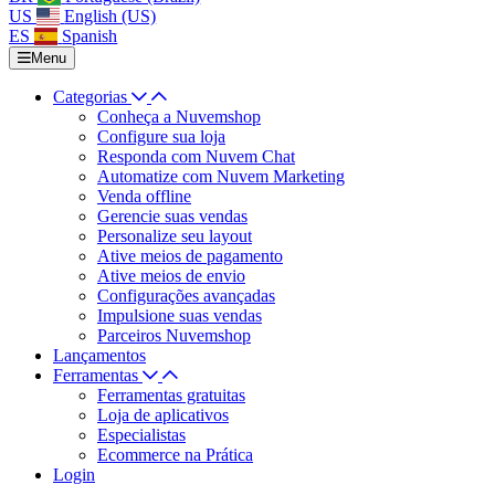
US
English (US)
ES
Spanish
Menu
Categorias
Conheça a Nuvemshop
Configure sua loja
Responda com Nuvem Chat
Automatize com Nuvem Marketing
Venda offline
Gerencie suas vendas
Personalize seu layout
Ative meios de pagamento
Ative meios de envio
Configurações avançadas
Impulsione suas vendas
Parceiros Nuvemshop
Lançamentos
Ferramentas
Ferramentas gratuitas
Loja de aplicativos
Especialistas
Ecommerce na Prática
Login