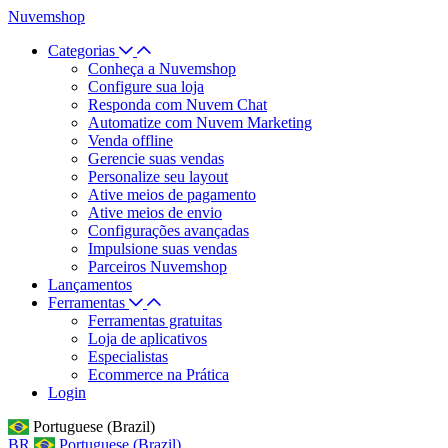
Nuvemshop
Categorias
Conheça a Nuvemshop
Configure sua loja
Responda com Nuvem Chat
Automatize com Nuvem Marketing
Venda offline
Gerencie suas vendas
Personalize seu layout
Ative meios de pagamento
Ative meios de envio
Configurações avançadas
Impulsione suas vendas
Parceiros Nuvemshop
Lançamentos
Ferramentas
Ferramentas gratuitas
Loja de aplicativos
Especialistas
Ecommerce na Prática
Login
Portuguese (Brazil)
BR
Portuguese (Brazil)