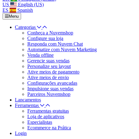
US
English (US)
ES
Spanish
Menu
Categorias
Conheça a Nuvemshop
Configure sua loja
Responda com Nuvem Chat
Automatize com Nuvem Marketing
Venda offline
Gerencie suas vendas
Personalize seu layout
Ative meios de pagamento
Ative meios de envio
Configurações avançadas
Impulsione suas vendas
Parceiros Nuvemshop
Lançamentos
Ferramentas
Ferramentas gratuitas
Loja de aplicativos
Especialistas
Ecommerce na Prática
Login