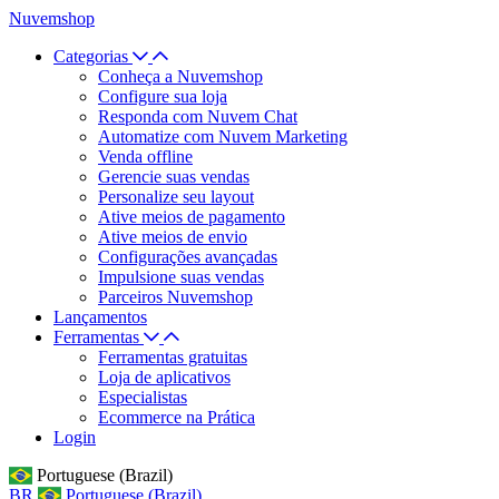
Nuvemshop
Categorias
Conheça a Nuvemshop
Configure sua loja
Responda com Nuvem Chat
Automatize com Nuvem Marketing
Venda offline
Gerencie suas vendas
Personalize seu layout
Ative meios de pagamento
Ative meios de envio
Configurações avançadas
Impulsione suas vendas
Parceiros Nuvemshop
Lançamentos
Ferramentas
Ferramentas gratuitas
Loja de aplicativos
Especialistas
Ecommerce na Prática
Login
Portuguese (Brazil)
BR
Portuguese (Brazil)