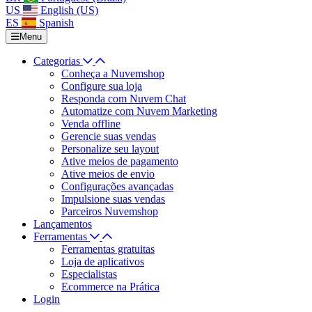
US
English (US)
ES
Spanish
Menu
Categorias
Conheça a Nuvemshop
Configure sua loja
Responda com Nuvem Chat
Automatize com Nuvem Marketing
Venda offline
Gerencie suas vendas
Personalize seu layout
Ative meios de pagamento
Ative meios de envio
Configurações avançadas
Impulsione suas vendas
Parceiros Nuvemshop
Lançamentos
Ferramentas
Ferramentas gratuitas
Loja de aplicativos
Especialistas
Ecommerce na Prática
Login