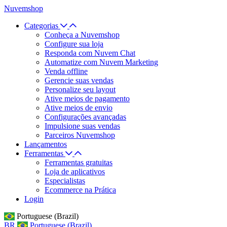
Nuvemshop
Categorias
Conheça a Nuvemshop
Configure sua loja
Responda com Nuvem Chat
Automatize com Nuvem Marketing
Venda offline
Gerencie suas vendas
Personalize seu layout
Ative meios de pagamento
Ative meios de envio
Configurações avançadas
Impulsione suas vendas
Parceiros Nuvemshop
Lançamentos
Ferramentas
Ferramentas gratuitas
Loja de aplicativos
Especialistas
Ecommerce na Prática
Login
Portuguese (Brazil)
BR
Portuguese (Brazil)