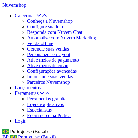
Nuvemshop
Categorias
Conheça a Nuvemshop
Configure sua loja
Responda com Nuvem Chat
Automatize com Nuvem Marketing
Venda offline
Gerencie suas vendas
Personalize seu layout
Ative meios de pagamento
Ative meios de envio
Configurações avançadas
Impulsione suas vendas
Parceiros Nuvemshop
Lançamentos
Ferramentas
Ferramentas gratuitas
Loja de aplicativos
Especialistas
Ecommerce na Prática
Login
Portuguese (Brazil)
BR
Portuguese (Brazil)