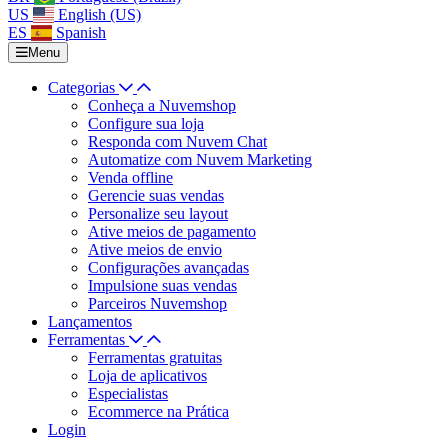
US
English (US)
ES
Spanish
Menu
Categorias
Conheça a Nuvemshop
Configure sua loja
Responda com Nuvem Chat
Automatize com Nuvem Marketing
Venda offline
Gerencie suas vendas
Personalize seu layout
Ative meios de pagamento
Ative meios de envio
Configurações avançadas
Impulsione suas vendas
Parceiros Nuvemshop
Lançamentos
Ferramentas
Ferramentas gratuitas
Loja de aplicativos
Especialistas
Ecommerce na Prática
Login