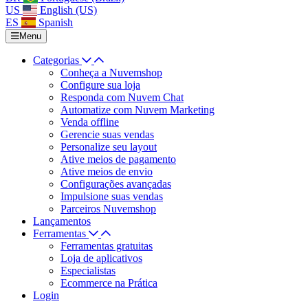
US
English (US)
ES
Spanish
Menu
Categorias
Conheça a Nuvemshop
Configure sua loja
Responda com Nuvem Chat
Automatize com Nuvem Marketing
Venda offline
Gerencie suas vendas
Personalize seu layout
Ative meios de pagamento
Ative meios de envio
Configurações avançadas
Impulsione suas vendas
Parceiros Nuvemshop
Lançamentos
Ferramentas
Ferramentas gratuitas
Loja de aplicativos
Especialistas
Ecommerce na Prática
Login