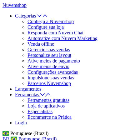
Nuvemshop
Categorias
Conheça a Nuvemshop
Configure sua loja
Responda com Nuvem Chat
Automatize com Nuvem Marketing
Venda offline
Gerencie suas vendas
Personalize seu layout
Ative meios de pagamento
Ative meios de envio
Configurações avançadas
Impulsione suas vendas
Parceiros Nuvemshop
Lançamentos
Ferramentas
Ferramentas gratuitas
Loja de aplicativos
Especialistas
Ecommerce na Prática
Login
Portuguese (Brazil)
BR
Portuguese (Brazil)